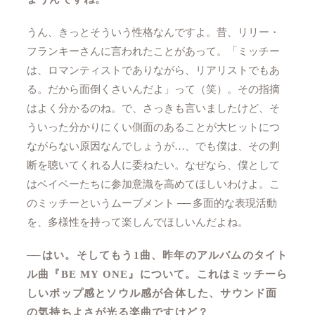
うん、きっとそういう性格なんですよ。昔、リリー・
フランキーさんに言われたことがあって。「ミッチー
は、ロマンティストでありながら、リアリストでもあ
る。だから面倒くさいんだよ」って（笑）。その指摘
はよく分かるのね。で、さっきも言いましたけど、そ
ういった分かりにくい側面のあることが大ヒットにつ
ながらない原因なんでしょうが…、でも僕は、その判
断を聴いてくれる人に委ねたい。なぜなら、僕として
はベイベーたちに参加意識を高めてほしいわけよ。こ
のミッチーというムーブメント
──
多面的な表現活動
を、多様性を持って楽しんでほしいんだよね。
──
はい。そしてもう1曲、昨年のアルバムのタイト
ル曲『BE MY ONE』について。これはミッチーら
しいポップ感とソウル感が合体した、サウンド面
の気持ちよさが光る楽曲ですけど？