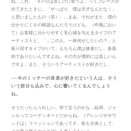
ね。これ、「Bメロは哀しげに歌うよ」ってフレーズが
出てきたときに、「やっぱり、僕は天才なんだな！」
と思いましたもの（笑）。…まあ、それがまた、僕の
分かりにくさの根源なんだろうけども。（作風におい
て）お客様に分かりやすく安心感を与えるタイプのア
ーティストと、「…この人、一体何がしたいの？」と
振り回すタイプがいて、もちろん僕は後者だし、多面
的でありたいんですよね。その方が僕的には楽しいん
ですよ。また、そういうアーティストが好きだし。
──
今のミッチーの音楽が好きだという人は、そう
いう部分も込みで、心に響いてくるんでしょう
ね。
そうだったらうれしい。何て言うのかな…結局、ジャ
ンルってコーディネートだからね。（アレンジやサウ
ンドは）ファッションであってさ。歌を主体として、