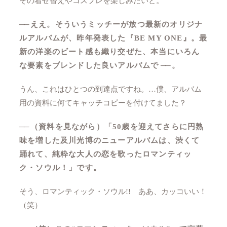
その着せ替えやコスプレを楽しみたいと。
──
ええ。そういうミッチーが放つ最新のオリジナ
ルアルバムが、昨年発表した『BE MY ONE』。最
新の洋楽のビート感も織り交ぜた、本当にいろん
な要素をブレンドした良いアルバムで
──
。
うん、これはひとつの到達点ですね。…僕、アルバム
用の資料に何てキャッチコピーを付けてました？
──
（資料を見ながら）「50歳を迎えてさらに円熟
味を増した及川光博のニューアルバムは、渋くて
踊れて、純粋な大人の恋を歌ったロマンティッ
ク・ソウル！」です。
そう、ロマンティック・ソウル!! ああ、カッコいい！
（笑）