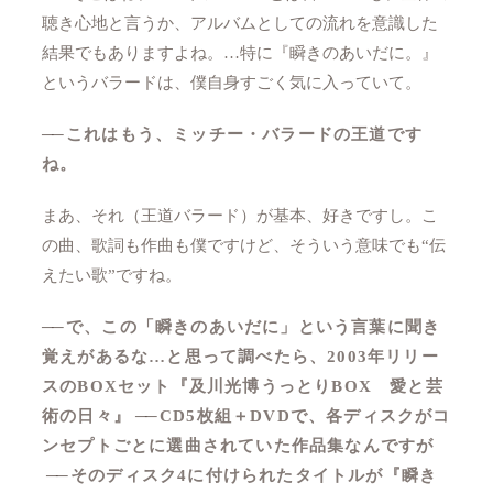
聴き心地と言うか、アルバムとしての流れを意識した
結果でもありますよね。…特に『瞬きのあいだに。』
というバラードは、僕自身すごく気に入っていて。
──
これはもう、ミッチー・バラードの王道です
ね。
まあ、それ（王道バラード）が基本、好きですし。こ
の曲、歌詞も作曲も僕ですけど、そういう意味でも“伝
えたい歌”ですね。
──
で、この「瞬きのあいだに」という言葉に聞き
覚えがあるな…と思って調べたら、2003年リリー
スのBOXセット『及川光博うっとりBOX 愛と芸
術の日々』
──
CD5枚組＋DVDで、各ディスクがコ
ンセプトごとに選曲されていた作品集なんですが
──
そのディスク4に付けられたタイトルが『瞬き