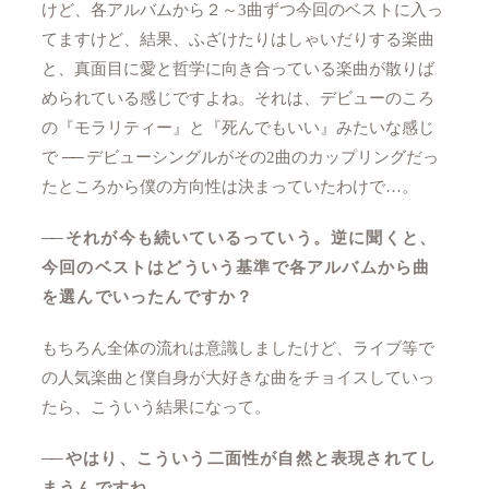
けど、各アルバムから２～3曲ずつ今回のベストに入っ
てますけど、結果、ふざけたりはしゃいだりする楽曲
と、真面目に愛と哲学に向き合っている楽曲が散りば
められている感じですよね。それは、デビューのころ
の『モラリティー』と『死んでもいい』みたいな感じ
で
──
デビューシングルがその2曲のカップリングだっ
たところから僕の方向性は決まっていたわけで…。
──
それが今も続いているっていう。逆に聞くと、
今回のベストはどういう基準で各アルバムから曲
を選んでいったんですか？
もちろん全体の流れは意識しましたけど、ライブ等で
の人気楽曲と僕自身が大好きな曲をチョイスしていっ
たら、こういう結果になって。
──
やはり、こういう二面性が自然と表現されてし
まうんですね。