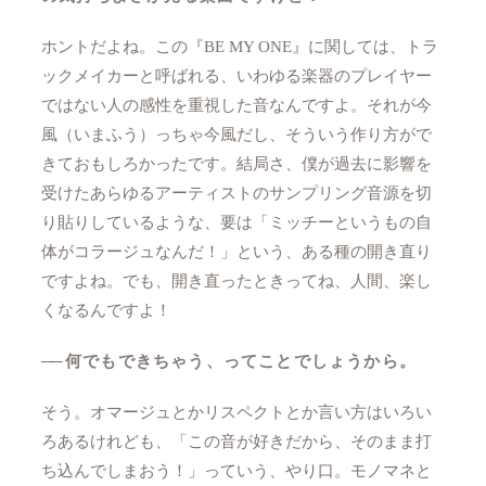
ホントだよね。この『BE MY ONE』に関しては、トラ
ックメイカーと呼ばれる、いわゆる楽器のプレイヤー
ではない人の感性を重視した音なんですよ。それが今
風（いまふう）っちゃ今風だし、そういう作り方がで
きておもしろかったです。結局さ、僕が過去に影響を
受けたあらゆるアーティストのサンプリング音源を切
り貼りしているような、要は「ミッチーというもの自
体がコラージュなんだ！」という、ある種の開き直り
ですよね。でも、開き直ったときってね、人間、楽し
くなるんですよ！
──
何でもできちゃう、ってことでしょうから。
そう。オマージュとかリスペクトとか言い方はいろい
ろあるけれども、「この音が好きだから、そのまま打
ち込んでしまおう！」っていう、やり口。モノマネと